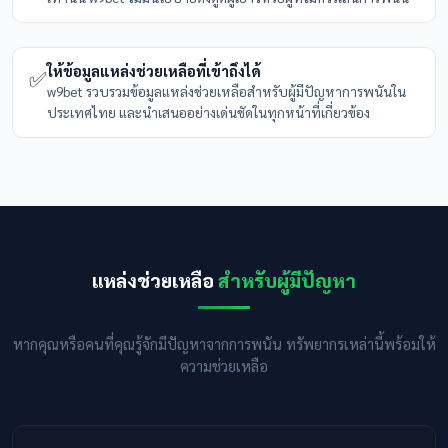
ให้ข้อมูลแหล่งช่วยเหลือที่เข้าถึงได้
✅
w9bet รวบรวมข้อมูลแหล่งช่วยเหลือสำหรับผู้มีปัญหาการพนันใน
ประเทศไทย และนำเสนออย่างเด่นชัดในทุกหน้าที่เกี่ยวข้อง
แหล่งช่วยเหลือ
สำหรับผู้มีปัญหา
หากคุณหรือคนที่คุณรู้จักมีปัญหาจากการพนัน ทรัพยากรเหล่านี้พร้อมให้
ความช่วยเหลือ