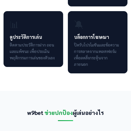
📊
🔕
ดูประวัติการเล่น
บล็อกการโฆษณา
ติดตามประวัติการฝาก ถอน
ปิดรับโปรโมชันและข้อความ
และแพ้ชนะ เพื่อประเมิน
การตลาดจากแพลตฟอร์ม
พฤติกรรมการเล่นของตัวเอง
เพื่อลดสิ่งกระตุ้นจาก
ภายนอก
w9bet
ช่วยปกป้อง
ผู้เล่นอย่างไร