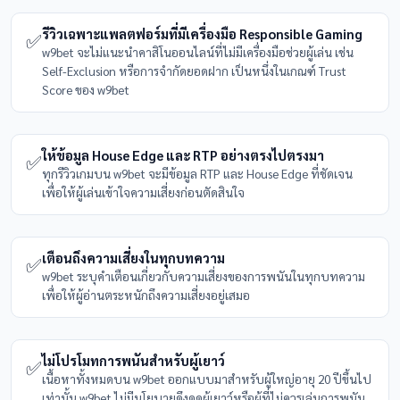
รีวิวเฉพาะแพลตฟอร์มที่มีเครื่องมือ Responsible Gaming
✅
w9bet จะไม่แนะนำคาสิโนออนไลน์ที่ไม่มีเครื่องมือช่วยผู้เล่น เช่น
Self-Exclusion หรือการจำกัดยอดฝาก เป็นหนึ่งในเกณฑ์ Trust
Score ของ w9bet
ให้ข้อมูล House Edge และ RTP อย่างตรงไปตรงมา
✅
ทุกรีวิวเกมบน w9bet จะมีข้อมูล RTP และ House Edge ที่ชัดเจน
เพื่อให้ผู้เล่นเข้าใจความเสี่ยงก่อนตัดสินใจ
เตือนถึงความเสี่ยงในทุกบทความ
✅
w9bet ระบุคำเตือนเกี่ยวกับความเสี่ยงของการพนันในทุกบทความ
เพื่อให้ผู้อ่านตระหนักถึงความเสี่ยงอยู่เสมอ
ไม่โปรโมทการพนันสำหรับผู้เยาว์
✅
เนื้อหาทั้งหมดบน w9bet ออกแบบมาสำหรับผู้ใหญ่อายุ 20 ปีขึ้นไป
เท่านั้น w9bet ไม่มีนโยบายดึงดูดผู้เยาว์หรือผู้ที่ไม่ควรเล่นการพนัน