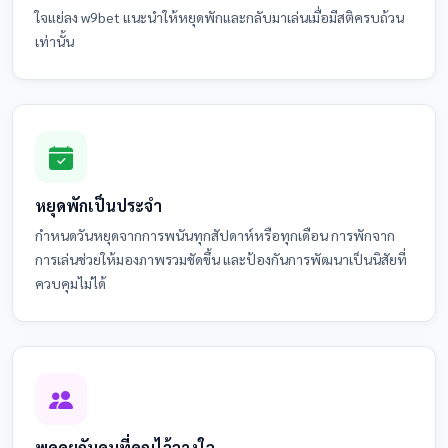
ใจแย่ลง w9bet แนะนำให้หยุดพักและกลับมาเล่นเมื่อมีสติครบถ้วน
เท่านั้น
หยุดพักเป็นประจำ
กำหนดวันหยุดจากการพนันทุกสัปดาห์หรือทุกเดือน การพักจาก
การเล่นช่วยให้มองภาพรวมชัดขึ้น และป้องกันการพัฒนาเป็นนิสัยที่
ควบคุมไม่ได้
พูดคุยกับคนที่คุณไว้วางใจ